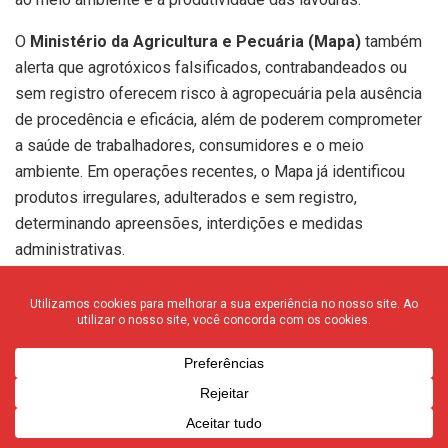
O
Ministério da Agricultura e Pecuária (Mapa)
também
alerta que agrotóxicos falsificados, contrabandeados ou
sem registro oferecem risco à agropecuária pela ausência
de procedência e eficácia, além de poderem comprometer
a saúde de trabalhadores, consumidores e o meio
ambiente. Em operações recentes, o Mapa já identificou
produtos irregulares, adulterados e sem registro,
determinando apreensões, interdições e medidas
administrativas.
Na prática, o uso de defensivos falsificados pode fazer
com que o produtor perca dinheiro duas vezes: primeiro
pela compra de um produto sem eficácia e depois pelo
prejuízo causado à lavoura. Juninho destacou que já houve
casos em que produtos falsificados estavam diluídos em
água, sem qualquer efeito no controle de pragas e doenças.