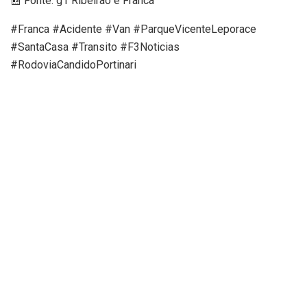
📰 Fonte: g1 Ribeirão e Franca
#Franca #Acidente #Van #ParqueVicenteLeporace
#SantaCasa #Transito #F3Noticias
#RodoviaCandidoPortinari