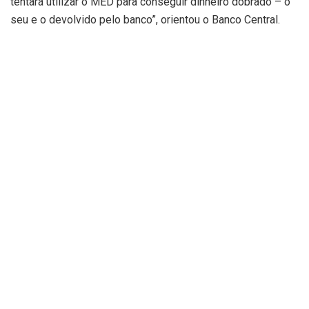
tentará utilizar o MED para conseguir dinheiro dobrado – o
seu e o devolvido pelo banco”, orientou o Banco Central.