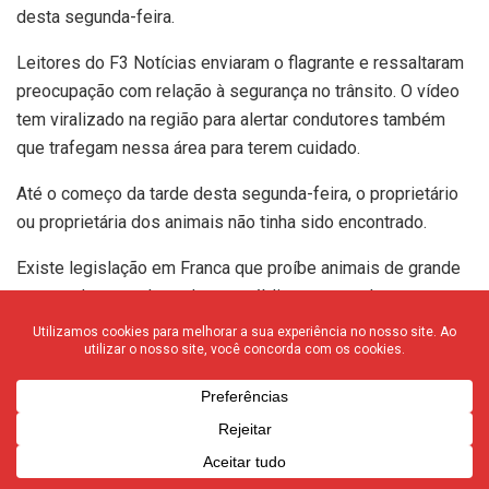
desta segunda-feira.
Leitores do F3 Notícias enviaram o flagrante e ressaltaram
preocupação com relação à segurança no trânsito. O vídeo
tem viralizado na região para alertar condutores também
que trafegam nessa área para terem cuidado.
Até o começo da tarde desta segunda-feira, o proprietário
ou proprietária dos animais não tinha sido encontrado.
Existe legislação em Franca que proíbe animais de grande
porte soltos nos logradouros públicos ou nos lugares
acessíveis ao público, nas áreas urbanas e de expansão
urbana. A lei determina apreensão imediata.
“
É proibida a permanência de bovinos, equídeos e
demais animais de grande porte nos logradouros