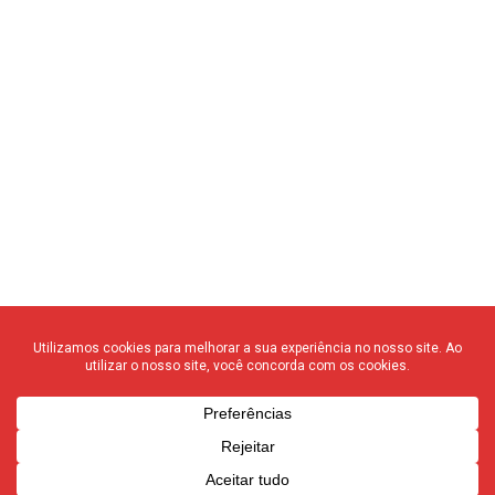
© 2020 F3 Notícias – Todos os direitos reservados
quem somos
┃
anuncie
┃
contato