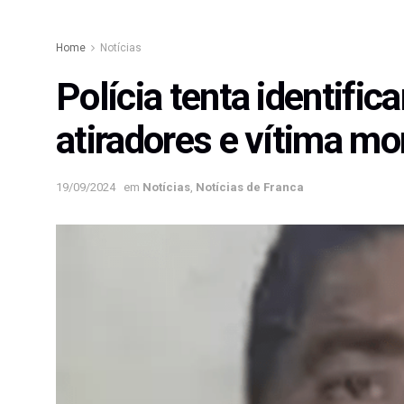
Home
Notícias
Polícia tenta identific
atiradores e vítima mo
19/09/2024
em
Notícias
,
Notícias de Franca