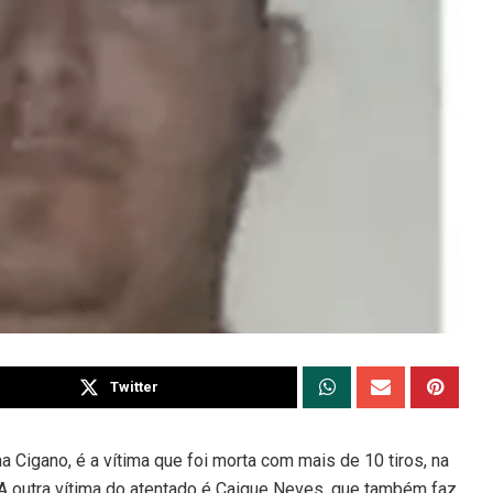
Twitter
 Cigano, é a vítima que foi morta com mais de 10 tiros, na
). A outra vítima do atentado é Caique Neves, que também faz