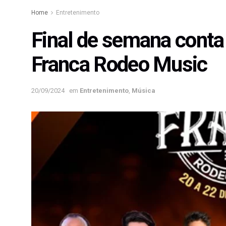
Home
Entretenimento
Final de semana conta
Franca Rodeo Music
20/09/2024
em
Entretenimento
,
Música