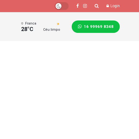
Login
Franca
16 99969 8348
28°C
Céu limpo