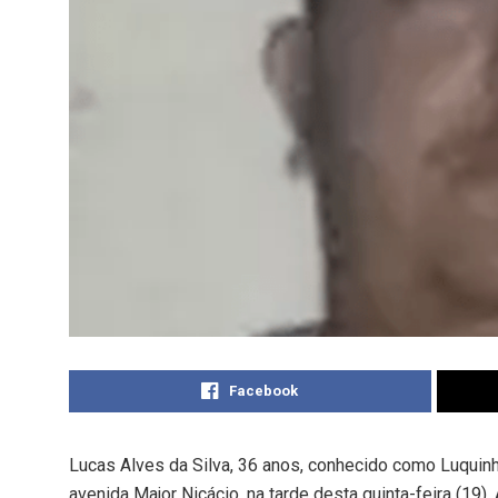
Facebook
Lucas Alves da Silva, 36 anos, conhecido como Luquinha
avenida Major Nicácio, na tarde desta quinta-feira (19