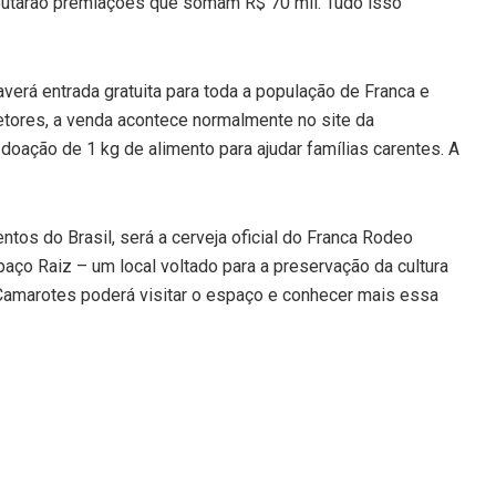
putarão premiações que somam R$ 70 mil. Tudo isso
averá entrada gratuita para toda a população de Franca e
etores, a venda acontece normalmente no site da
 doação de 1 kg de alimento para ajudar famílias carentes. A
tos do Brasil, será a cerveja oficial do Franca Rodeo
ço Raiz – um local voltado para a preservação da cultura
 Camarotes poderá visitar o espaço e conhecer mais essa