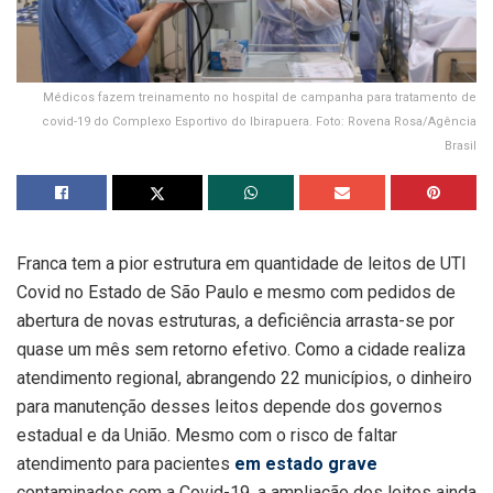
Médicos fazem treinamento no hospital de campanha para tratamento de
covid-19 do Complexo Esportivo do Ibirapuera. Foto: Rovena Rosa/Agência
Brasil
Franca tem a pior estrutura em quantidade de leitos de UTI
Covid no Estado de São Paulo e mesmo com pedidos de
abertura de novas estruturas, a deficiência arrasta-se por
quase um mês sem retorno efetivo. Como a cidade realiza
atendimento regional, abrangendo 22 municípios, o dinheiro
para manutenção desses leitos depende dos governos
estadual e da União. Mesmo com o risco de faltar
atendimento para pacientes
em estado grave
contaminados com a Covid-19, a ampliação dos leitos ainda