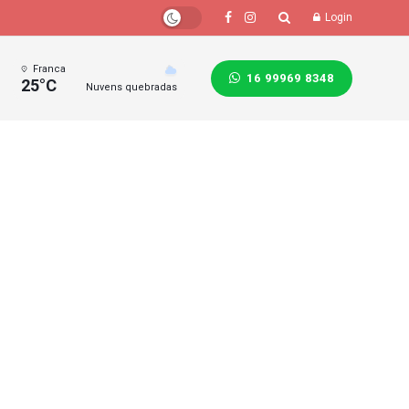
Login
Franca
16 99969 8348
25°C
Nuvens quebradas