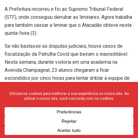
A Prefeitura recorreu e foi ao Supremo Tribunal Federal
(STF), onde conseguiu derrubar as liminares. Agora trabalha
para também cassar a liminar que o Atacadão obteve nesta
quinta-feira (3).
Se não bastasse as disputas judiciais, houve casos de
fiscalização da Patrulha Covid que beiram o inacreditável.
Nesta semana, durante vistoria em uma academia na
Avenida Champagnat, 23 alunos chegaram a ficar
escondidos por cinco horas para tentar driblar a equipe de
fiscalização. Não conseguiram.
E não são só os casos positivos que estão aumentando
diariamente. Tristemente, as mortes também seguem
aumentando. Nesta sexta-feira, o boletim trouxe sete
pessoas que perderam a vida após complicações
causadas pela covid-19. Desde abril de 2020, a cidade