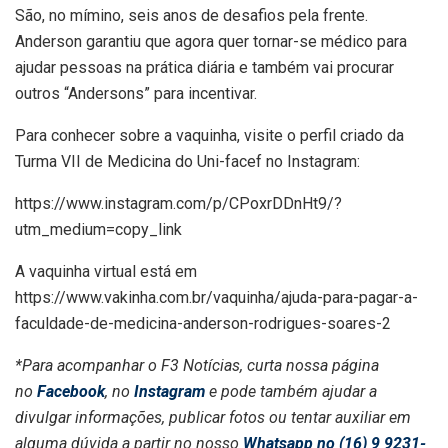
São, no mímino, seis anos de desafios pela frente.
Anderson garantiu que agora quer tornar-se médico para
ajudar pessoas na prática diária e também vai procurar
outros “Andersons” para incentivar.
Para conhecer sobre a vaquinha, visite o perfil criado da
Turma VII de Medicina do Uni-facef no Instagram:
https://www.instagram.com/p/CPoxrDDnHt9/?
utm_medium=copy_link
A vaquinha virtual está em
https://www.vakinha.com.br/vaquinha/ajuda-para-pagar-a-
faculdade-de-medicina-anderson-rodrigues-soares-2
*Para acompanhar o F3 Notícias, curta nossa página
no
Facebook
, no
Instagram
e pode também ajudar a
divulgar informações, publicar fotos ou tentar auxiliar em
alguma dúvida a partir no nosso
Whatsapp no (16) 9 9231-