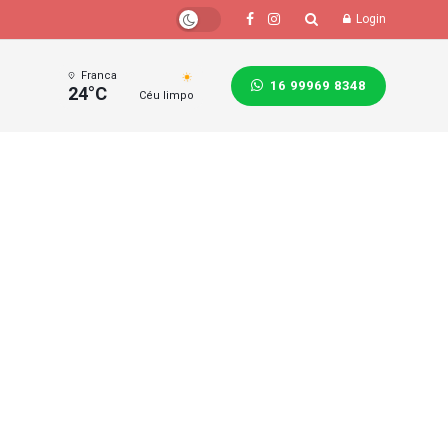
Login
Franca
16 99969 8348
24°C
Céu limpo