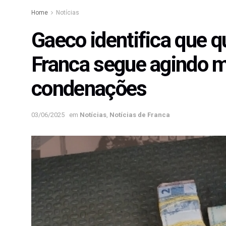
Home
Notícias
Gaeco identifica que q
Franca segue agindo
condenações
03/06/2025
em
Notícias
,
Notícias de Franca