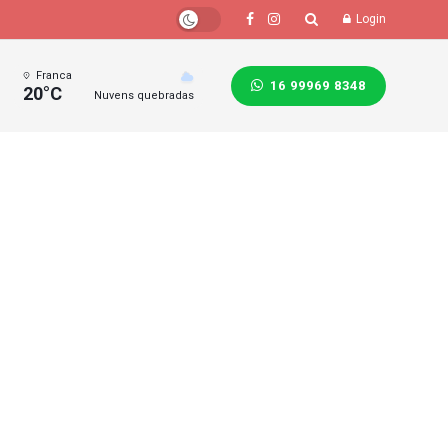
Login
Franca
16 99969 8348
20°C
Nuvens quebradas