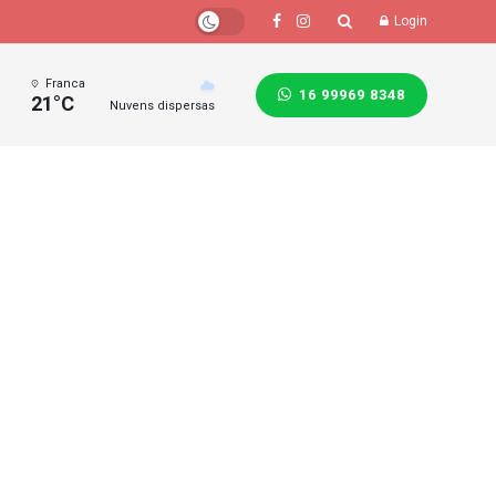
Login
Franca
16 99969 8348
21°C
Nuvens dispersas