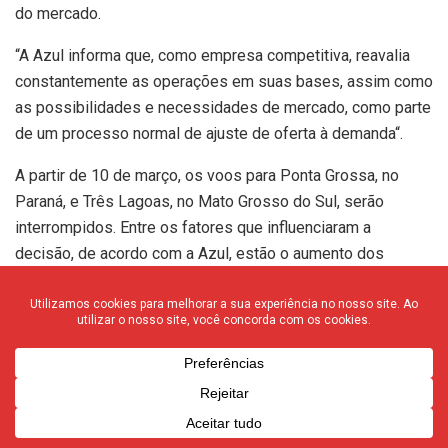
do mercado.
“A Azul informa que, como empresa competitiva, reavalia
constantemente as operações em suas bases, assim como
as possibilidades e necessidades de mercado, como parte
de um processo normal de ajuste de oferta à demanda“.
A partir de 10 de março, os voos para Ponta Grossa, no
Paraná, e Três Lagoas, no Mato Grosso do Sul, serão
interrompidos. Entre os fatores que influenciaram a
decisão, de acordo com a Azul, estão o aumento dos
custos operacionais devido à crise global na cadeia de
suprimentos, a alta do dólar e a disponibilidade de
aeronaves.
Os passageiros afetados pela suspensão das rotas
receberão a assistência necessária, conforme
estabelecido pela resolução 400 da Agência Nacional de