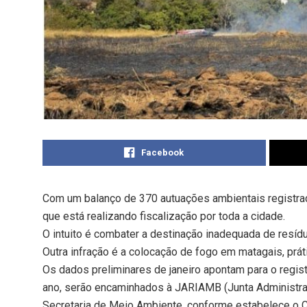
Facebook
Com um balanço de 370 autuações ambientais registrad
que está realizando fiscalização por toda a cidade.
O intuito é combater a destinação inadequada de resídu
Outra infração é a colocação de fogo em matagais, práti
Os dados preliminares
de janeiro
apontam para o registr
ano, serão encaminhados à JARIAMB (Junta Administrat
Secretaria de Meio Ambiente, conforme estabelece o 