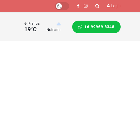
Login
Franca
16 99969 8348
19°C
Nublado