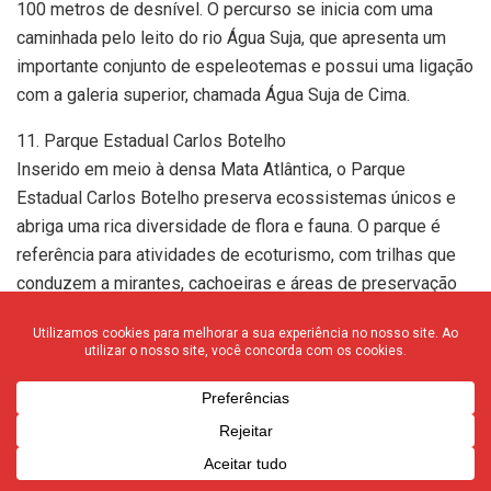
100 metros de desnível. O percurso se inicia com uma
caminhada pelo leito do rio Água Suja, que apresenta um
importante conjunto de espeleotemas e possui uma ligação
com a galeria superior, chamada Água Suja de Cima.
11. Parque Estadual Carlos Botelho
Inserido em meio à densa Mata Atlântica, o Parque
Estadual Carlos Botelho preserva ecossistemas únicos e
abriga uma rica diversidade de flora e fauna. O parque é
referência para atividades de ecoturismo, com trilhas que
conduzem a mirantes, cachoeiras e áreas de preservação
intocada, ideal para os aventureiros de plantão.
Município: Miracatu
Endereço de Visitação: Estrada das Águas, s/n
Bairro: Área de Preservação
Distância de São Paulo: 204km
Telefone: 12 9876-5432