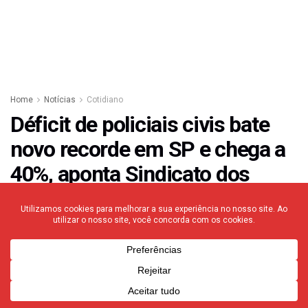
Home
Notícias
Cotidiano
Déficit de policiais civis bate
novo recorde em SP e chega a
40%, aponta Sindicato dos
Delegados
Sem novas contratações e com concursos em
andamento que não vão repor perdas de imediato,
Polícia Civil paulista contabiliza 17 mil profissionais a
menos trabalhando no estado
28/11/2023