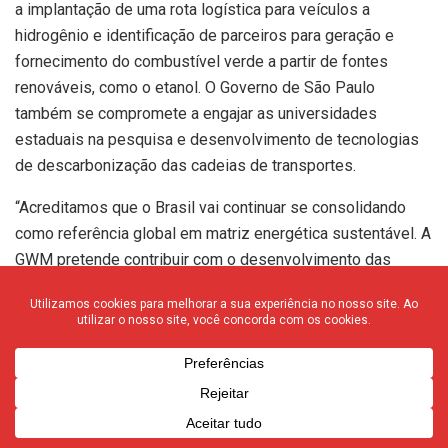
a implantação de uma rota logística para veículos a
hidrogênio e identificação de parceiros para geração e
fornecimento do combustível verde a partir de fontes
renováveis, como o etanol. O Governo de São Paulo
também se compromete a engajar as universidades
estaduais na pesquisa e desenvolvimento de tecnologias
de descarbonização das cadeias de transportes.
“Acreditamos que o Brasil vai continuar se consolidando
como referência global em matriz energética sustentável. A
GWM pretende contribuir com o desenvolvimento das
melhores tecnologias de eletrificação no país utilizando a
liderança industrial do estado de São Paulo”, diz Ricardo
Bastos, diretor de Assuntos Institucionais da GWM Brasil.
A gestão comandada por Tarcísio assumiu o Governo de
São Paulo com o compromisso de liderar a transição
energética no Brasil, seja por meio de parcerias e fomento