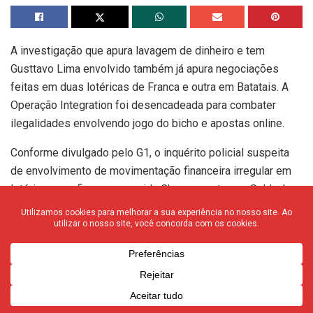
A investigação que apura lavagem de dinheiro e tem
Gusttavo Lima envolvido também já apura negociações
feitas em duas lotéricas de Franca e outra em Batatais. A
Operação Integration foi desencadeada para combater
ilegalidades envolvendo jogo do bicho e apostas online.
Conforme divulgado pelo G1, o inquérito policial suspeita
de envolvimento de movimentação financeira irregular em
lotéricas que ficam na avenida Champagnat e rua Saldanha
Marinho.
Houve mandado de prisão expedido contra Gusttavo Lima
na segunda, mas houve revogação do pedido. Outros
envolvidos são a influenciadora digital Deolane Bezerra, a
mãe dela, Solange Bezerra, e o dono da Esportes da Sorte,
Darwin Henrique da Silva Filho. Os três tiveram as prisões