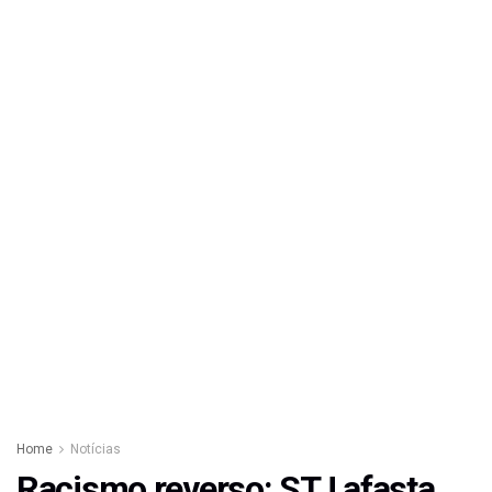
Home
Notícias
Racismo reverso: STJ afasta