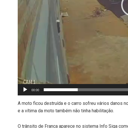
00:00
A moto ficou destruída e o carro sofreu vários danos 
e a vítima da moto também não tinha habilitação.
O trânsito de Franca aparece no sistema Info Siga co