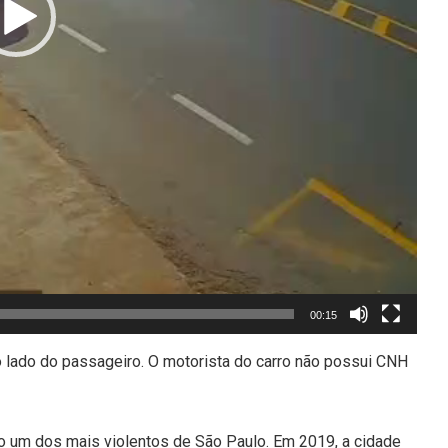
00:15
no lado do passageiro. O motorista do carro não possui CNH
mo um dos mais violentos de São Paulo. Em 2019, a cidade