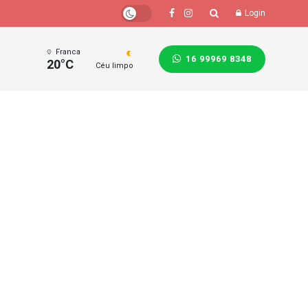
Login
Franca
16 99969 8348
20°C
Céu limpo