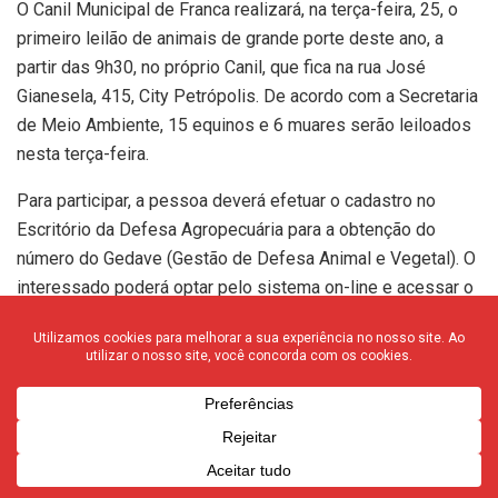
O Canil Municipal de Franca realizará, na terça-feira, 25, o
primeiro leilão de animais de grande porte deste ano, a
partir das 9h30, no próprio Canil, que fica na rua José
Gianesela, 415, City Petrópolis. De acordo com a Secretaria
de Meio Ambiente, 15 equinos e 6 muares serão leiloados
nesta terça-feira.
Para participar, a pessoa deverá efetuar o cadastro no
Escritório da Defesa Agropecuária para a obtenção do
número do Gedave (Gestão de Defesa Animal e Vegetal). O
interessado poderá optar pelo sistema on-line e acessar o
site https://www.defesa.agricultura.sp.gov.br/informativo/,
anexando o comprovante de endereço e documentos
pessoais, entre outros exigidos, ou comparecer à sede da
unidade, que fica na rua Capitão Zeca de Paula, 883, Jardim
Consolação e funciona de segunda a sexta-feira, das 8 às
11 horas e das 13 às 17 horas.