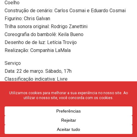
Coelho
Construção de cenário: Carlos Cosmai e Eduardo Cosmai
Figurino: Chris Galvan
Trilha sonora original: Rodrigo Zanettini
Coreografia do bambolê: Keila Bueno
Desenho de de luz: Letícia Trovijo
Realização: Companhia LaMala
Serviço
Data: 22 de março. Sábado, 17h
Classificação indicativa: Livre
Local: Convivência do Sesc Franca
Grátis
• DANÇA | A Bailarina Fantasma
No dia 22 o público poderá conferir no Teatro do Sesc
Franca a peça-instalação criada a partir da escultura “A
Bailarina de 14 anos”, do escultor francês Edgar Degas, em