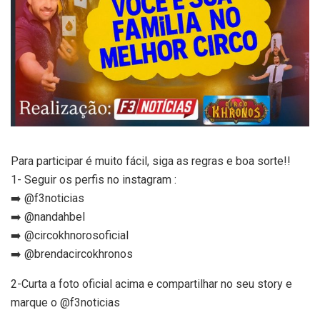
Para participar é muito fácil, siga as regras e boa sorte!!
1- Seguir os perfis no instagram :
➡️ @f3noticias
➡️ @nandahbel
➡️ @circokhnorosoficial
➡️ @brendacircokhronos
2-Curta a foto oficial acima e compartilhar no seu story e
marque o @f3noticias