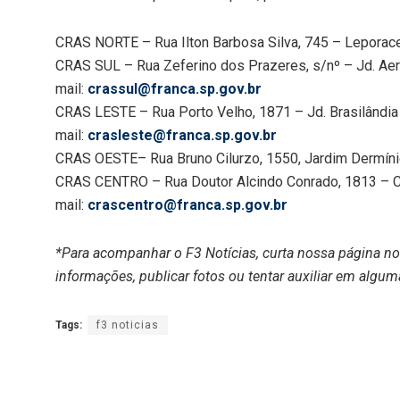
CRAS NORTE – Rua Ilton Barbosa Silva, 745 – Leporace
CRAS SUL – Rua Zeferino dos Prazeres, s/nº – Jd. Aero
mail:
crassul@franca.sp.gov.br
CRAS LESTE – Rua Porto Velho, 1871 – Jd. Brasilândia
mail:
crasleste@franca.sp.gov.br
CRAS OESTE– Rua Bruno Cilurzo, 1550, Jardim Dermíni
CRAS CENTRO – Rua Doutor Alcindo Conrado, 1813 – C
mail:
crascentro@franca.sp.gov.br
*Para acompanhar o F3 Notícias, curta nossa página n
informações, publicar fotos ou tentar auxiliar em algum
Tags:
f3 noticias