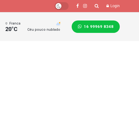
Login
Franca
16 99969 8348
20°C
Céu pouco nublado