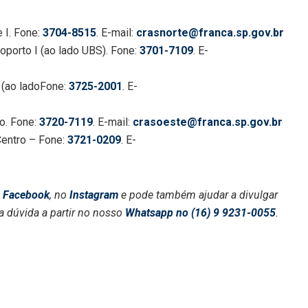
 I. Fone:
3704-8515
. E-mail:
crasnorte@franca.sp.gov.br
porto I (ao lado UBS). Fone:
3701-7109
. E-
 (ao ladoFone:
3725-2001
. E-
o. Fone:
3720-7119
. E-mail:
crasoeste@franca.sp.gov.br
entro – Fone:
3721-0209
. E-
o
Facebook
, no
Instagram
e pode também ajudar a divulgar
a dúvida a partir no nosso
Whatsapp no (16) 9 9231-0055
.