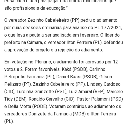
essa casa e usa para pagar dos outros funcionários que
são profissionais da educação.”
O vereador Zezinho Cabeleireiro (PP) pediu o adiamento
por duas sessões ordinárias para análise do PL 177/2021,
o que leva a pauta a ser analisada em fevereiro. O líder do
prefeito na Câmara, o vereador Ilton Ferreira (PL), defendeu
a aprovação do projeto e a rejeição do adiamento.
Em votação no Plenário, o adiamento foi aprovado por 12
votos a 2. Foram favoráveis, Kaká (PSDB), Carlinho
Petrópolis Farmácia (PL), Daniel Bassi (PSDB), Gilson
Pelizaro (PT), Zezinho Cabeleireiro (PP), Lindsay Cardoso
(CID), Lurdinha Granzotte (PSL), Luiz Amaral (REP), Marcelo
Tidy (DEM), Ronaldo Carvalho (CID), Pastor Palamoni (PSD)
e Della Motta (PODE). Votaram contrários ao adiamento os
vereadores Donizete da Farmácia (MDB) e Ilton Ferreira
(PL).