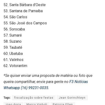
52. Santa Bárbara d’Oeste
53. Santana de Parnaíba
54. São Carlos
55. São José dos Campos
56. Sorocaba
57. Sumaré
58. Suzano
59. Taubaté
60. Ubatuba
61. Valinhos
62. Votorantim
*Se quiser enviar uma proposta de matéria ou foto que
queira compartilhar, envie para gente no
F3 Notícias
Whatsapp (16) 99231-0035
.
Tags:
fiscalização sobre festas
Jean Gorinchteyn
joao doria
Marco Vinholi
Patricia Ellen