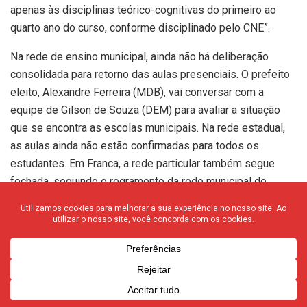
apenas às disciplinas teórico-cognitivas do primeiro ao
quarto ano do curso, conforme disciplinado pelo CNE”.
Na rede de ensino municipal, ainda não há deliberação
consolidada para retorno das aulas presenciais. O prefeito
eleito, Alexandre Ferreira (MDB), vai conversar com a
equipe de Gilson de Souza (DEM) para avaliar a situação
que se encontra as escolas municipais. Na rede estadual,
as aulas ainda não estão confirmadas para todos os
estudantes. Em Franca, a rede particular também segue
fechada, seguindo o regramento da rede municipal de
ensino.
*Matéria F3 Notícias, com Agência Brasil
*Se quiser enviar uma proposta de matéria ou foto que
queira compartilhar, envie para gente no
F3 Notícias
Whatsapp (16) 99231-0035
.