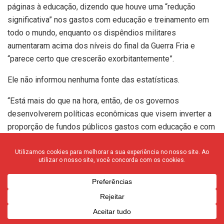
páginas à educação, dizendo que houve uma “redução
significativa” nos gastos com educação e treinamento em
todo o mundo, enquanto os dispêndios militares
aumentaram acima dos níveis do final da Guerra Fria e
“parece certo que crescerão exorbitantemente”.
Ele não informou nenhuma fonte das estatísticas.
“Está mais do que na hora, então, de os governos
desenvolverem políticas econômicas que visem inverter a
proporção de fundos públicos gastos com educação e com
armamentos”, disse ele na mensagem, que é enviada a
chefes de Estado e a organizações internacionais.
“A busca de um processo genuíno de desarmamento
internacional só pode se mostrar benéfica para o
desenvolvimento de povos e nações, liberando recursos
financeiros melhor usados para saúde, escolas,