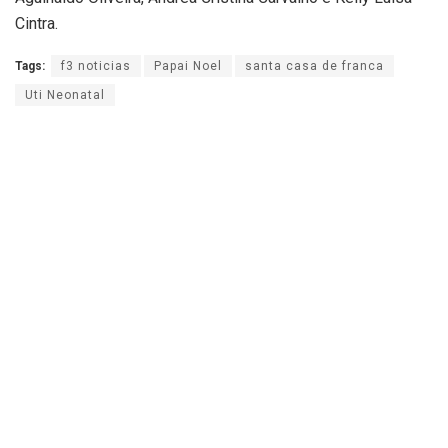
Cintra.
Tags:
f3 noticias
Papai Noel
santa casa de franca
Uti Neonatal