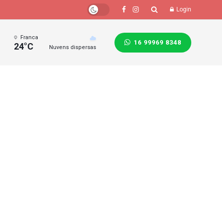
Login
Franca
16 99969 8348
24°C
Nuvens dispersas