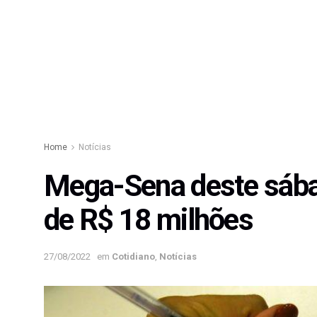
Home
Notícias
Mega-Sena deste sába
de R$ 18 milhões
27/08/2022
em
Cotidiano
,
Notícias