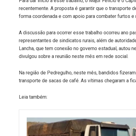
Para dar início a esse trabalho, o Major Felício e o C
recentemente. A proposta é garantir que o transporte d
forma coordenada e com apoio para combater furtos e 
A discussão para ocorrer esse trabalho ocorreu ano pa
representantes de sindicatos rurais, além de autoridades 
Lancha, que tem conexão no governo estadual, autou nes
divulgou sobre a reunião neste mês em rede social.
Na região de Pedregulho, neste mês, bandidos fizeram
transporte de sacas de café. As vítimas chegaram a fic
Leia também: