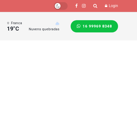
Login
Franca
16 99969 8348
19°C
Nuvens quebradas