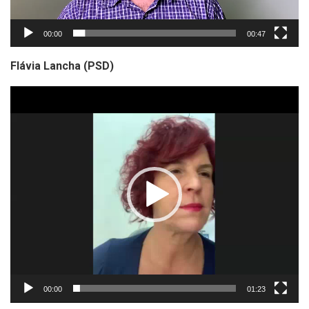
00:00
00:47
Flávia Lancha (PSD)
Tocador
de
vídeo
00:00
01:23