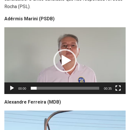
Rocha (PSL).
Adérmis Marini (PSDB)
Tocador
de
vídeo
00:00
00:35
Alexandre Ferreira (MDB)
Tocador
de
vídeo