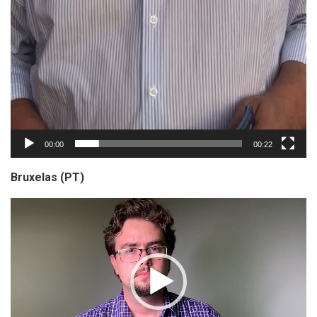
00:00
00:22
Bruxelas (PT)
Tocador
de
vídeo