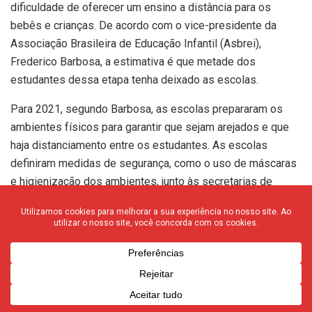
dificuldade de oferecer um ensino a distância para os
bebês e crianças. De acordo com o vice-presidente da
Associação Brasileira de Educação Infantil (Asbrei),
Frederico Barbosa, a estimativa é que metade dos
estudantes dessa etapa tenha deixado as escolas.
Para 2021, segundo Barbosa, as escolas prepararam os
ambientes físicos para garantir que sejam arejados e que
haja distanciamento entre os estudantes. As escolas
definiram medidas de segurança, como o uso de máscaras
e higienização dos ambientes, junto às secretarias de
saúde e órgãos de vigilância sanitária.
A expectativa é ofertar tanto um ensino híbrido, mesclando
presencial e remoto quanto aulas apenas a distância para
aquelas famílias que desejarem. “Já está sendo colocado
nos contratos essa questão da oferta do ensino híbrido e
do ensino a distância. Vai ser a nova realidade em 2021”,