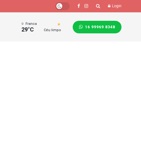
Login
Franca
16 99969 8348
29°C
Céu limpo