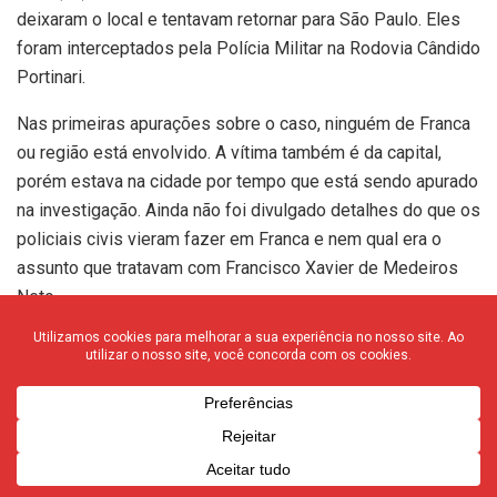
deixaram o local e tentavam retornar para São Paulo. Eles
foram interceptados pela Polícia Militar na Rodovia Cândido
Portinari.
Nas primeiras apurações sobre o caso, ninguém de Franca
ou região está envolvido. A vítima também é da capital,
porém estava na cidade por tempo que está sendo apurado
na investigação. Ainda não foi divulgado detalhes do que os
policiais civis vieram fazer em Franca e nem qual era o
assunto que tratavam com Francisco Xavier de Medeiros
Neto.
Como a investigação está sendo feita pela Corregedoria,
os policiais envolvidos no esclarecimento do caso são de
Ribeirão Preto. Após a conclusão do inquérito, a denúncia
será oferecida na Justiça Estadual em Franca.
Caso haja necessidade de apuração de outras pessoas, a