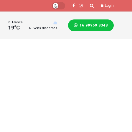
Login
Franca
16 99969 8348
19°C
Nuvens dispersas