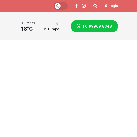
Login
Franca
16 99969 8348
18°C
Céu limpo