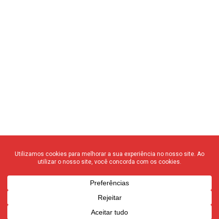
© 2020 F3 Notícias – Todos os direitos reservados
quem somos
┃
anuncie
┃
contato