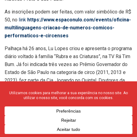
As inscrições podem ser feitas, com valor simbólico de R$
50, no
link
https://www.espaconulo.com/events/oficina-
multilinguagens-criacao-de-numeros-comicos-
performaticos-e-circenses
Palhaça há 26 anos, Lu Lopes criou e apresenta o programa
diário voltado à família “Rubra e as Criaturas”, na TV Rá Tim
Bum. Já foi indicada três vezes ao Prêmio Governador do
Estado de São Paulo na categoria de circo (2011, 2013 e
2023), fez parte da Cia. Jogando no Quintal, Doutores da
Alegria e participações parceiras no Circo Zanni. Vencedora
do Prêmio Jabuti de literatura infantojuvenil, na categoria
paradidático (2015) com o “Almanaque da Banda Gigante”
(Editora Sesi/ 2014). Na música, manteve parceria criativa
como roteirista e compositora de trilha sonora nos
programas “Yoga Com Histórias” (2017) e “DJ Cão e a Loja
de Discos”, e na TV Cultura fez a trilha sonora da última