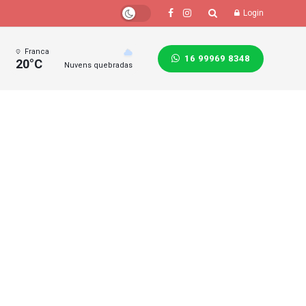
Login
Franca
16 99969 8348
20°C
Nuvens quebradas