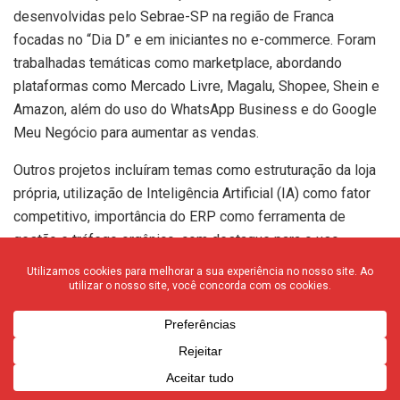
desenvolvidas pelo Sebrae-SP na região de Franca
focadas no “Dia D” e em iniciantes no e-commerce. Foram
trabalhadas temáticas como marketplace, abordando
plataformas como Mercado Livre, Magalu, Shopee, Shein e
Amazon, além do uso do WhatsApp Business e do Google
Meu Negócio para aumentar as vendas.
Outros projetos incluíram temas como estruturação da loja
própria, utilização de Inteligência Artificial (IA) como fator
competitivo, importância do ERP como ferramenta de
gestão e tráfego orgânico, com destaque para o uso
estratégico.
Jorge Zanetti, consultor de negócios do Sebrae-SP,
comentou sobre as parcerias e encontros promovidos pelo
escritório de Franca neste ano. “Além de todas as
temáticas realizadas neste ano, levamos, em parceria com
o Sebrae Nacional, alguns empresários para exporem e