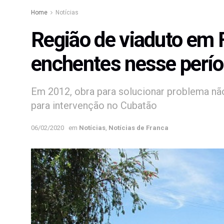
Home
Notícias
Região de viaduto em F
enchentes nesse perí
Em 2012, obra para solucionar problema não
para intervenção no Cubatão
06/02/2020
em
Notícias
,
Notícias de Franca