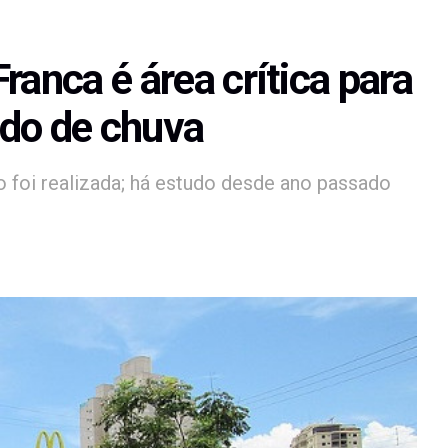
ranca é área crítica para
odo de chuva
 foi realizada; há estudo desde ano passado