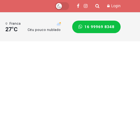
Login
Franca
16 99969 8348
27°C
Céu pouco nublado