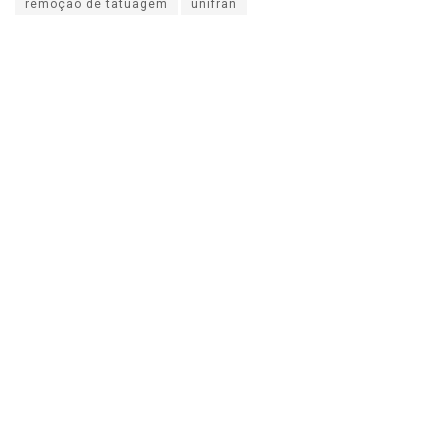
remoção de tatuagem
unifran