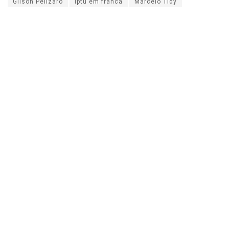
Gilson Pelizaro
iptu em franca
Marcelo Tidy