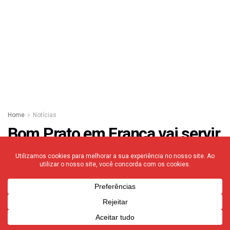
Home
Notícias
Bom Prato em Franca vai servir
‘ceia de Natal’ a R$ 1 no dia 24
de dezembro
17/12/2021