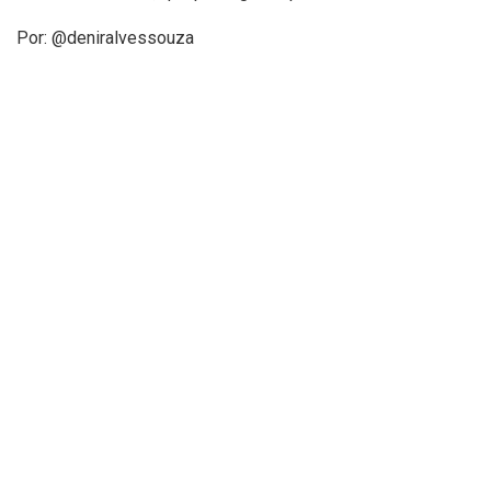
Por: @deniralvessouza