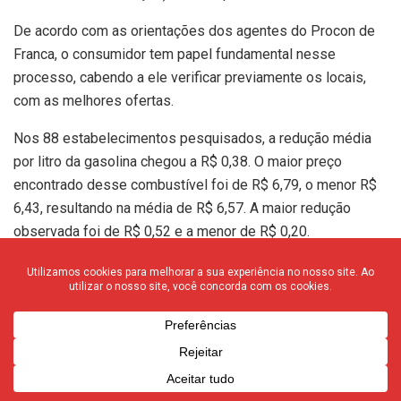
De acordo com as orientações dos agentes do Procon de
Franca, o consumidor tem papel fundamental nesse
processo, cabendo a ele verificar previamente os locais,
com as melhores ofertas.
Nos 88 estabelecimentos pesquisados, a redução média
por litro da gasolina chegou a R$ 0,38. O maior preço
encontrado desse combustível foi de R$ 6,79, o menor R$
6,43, resultando na média de R$ 6,57. A maior redução
observada foi de R$ 0,52 e a menor de R$ 0,20.
O álcool, outro produto utilizado por uma grande faixa dos
proprietários de veículos, nesse monitoramento apresentou
o preço médio de R$ 3,96, o maior valor de R$ 4,03 e o
menor R$ 3,88. Quanto ao óleo diesel, nessa pesquisa o
valor médio encontrado foi de R$ 7,24, o menor valor R$
6,09 e o maior R$ 7,49.