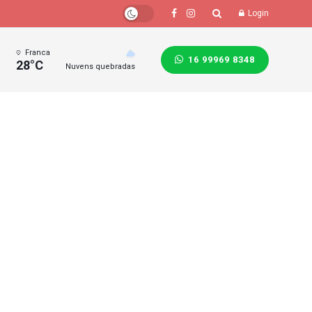
Login
Franca
16 99969 8348
28°C
Nuvens quebradas