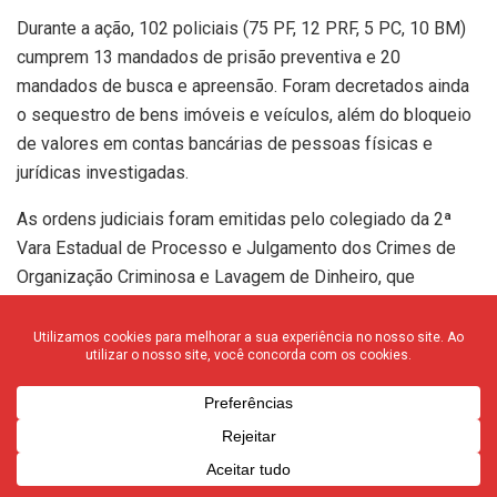
Durante a ação, 102 policiais (75 PF, 12 PRF, 5 PC, 10 BM)
cumprem 13 mandados de prisão preventiva e 20
mandados de busca e apreensão. Foram decretados ainda
o sequestro de bens imóveis e veículos, além do bloqueio
de valores em contas bancárias de pessoas físicas e
jurídicas investigadas.
As ordens judiciais foram emitidas pelo colegiado da 2ª
Vara Estadual de Processo e Julgamento dos Crimes de
Organização Criminosa e Lavagem de Dinheiro, que
também autorizou o bloqueio de 82 contas bancárias
pertencentes a grupos que atuaram no Rio Grande do Sul,
até o montante de R$ 70 milhões.
A investigação começou após o recebimento de
informações sobre um grupo que recolhia dinheiro em
espécie de facções criminosas atuantes no Vale dos Sinos
e na Fronteira Oeste do Rio Grande do Sul, com o objetivo