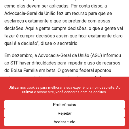
como elas devem ser aplicadas. Por conta disso, a
Advocacia-Geral da União fez um recurso para que se
esclareça exatamente o que se pretende com essas
decisões. Aqui a gente cumpre decisões, o que a gente vai
fazer é cumprir decisões assim que ficar exatamente claro
qual é a decisão”, disse o secretário.
Em dezembro, a Advocacia-Geral da União (AGU) informou
ao STF haver dificuldades para impedir o uso de recursos
do Bolsa Família em bets. O governo federal apontou
entraves para distinguir nas contas dos apostadores os
recursos dos benefícios sociais e o dinheiro de outras
fontes de renda.
A AGU também pediu esclarecimentos sobre se a
determinação também vale para apostas de bets estaduais.
No recurso, o governo também alegou que, após o
pagamento dos benefícios sociais, os recursos das contas