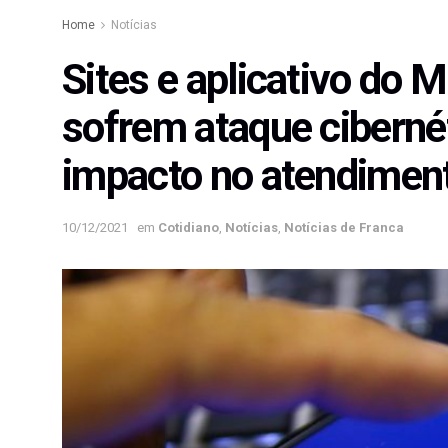
Home
Notícias
Sites e aplicativo do M
sofrem ataque cibernét
impacto no atendiment
10/12/2021
em
Cotidiano
,
Notícias
,
Notícias de Franca