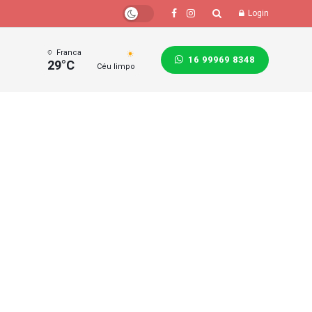
Login
Franca
16 99969 8348
29°C
Céu limpo