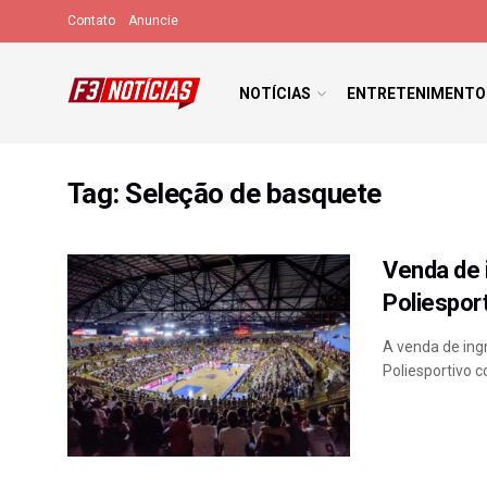
Contato
Anuncie
NOTÍCIAS
ENTRETENIMENTO
Tag:
Seleção de basquete
Venda de 
Poliespor
A venda de ing
Poliesportivo c