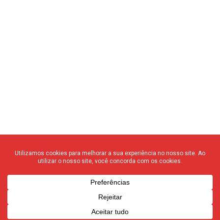
© 2020 F3 Notícias – Todos os direitos reservados
quem somos
┃
anuncie
┃
contato