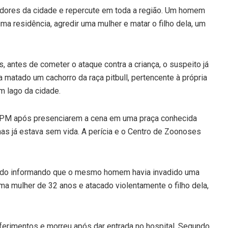
adores da cidade e repercute em toda a região. Um homem
ma residência, agredir uma mulher e matar o filho dela, um
, antes de cometer o ataque contra a criança, o suspeito já
ia matado um cachorro da raça pitbull, pertencente à própria
m lago da cidade.
a PM após presenciarem a cena em uma praça conhecida
mas já estava sem vida. A perícia e o Centro de Zoonoses
ado informando que o mesmo homem havia invadido uma
uma mulher de 32 anos e atacado violentamente o filho dela,
 ferimentos e morreu após dar entrada no hospital. Segundo