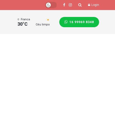
Login
Franca
16 99969 8348
30°C
Céu limpo