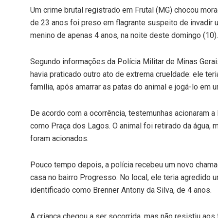
Um crime brutal registrado em Frutal (MG) chocou mor
de 23 anos foi preso em flagrante suspeito de invadir u
menino de apenas 4 anos, na noite deste domingo (10).
Segundo informações da Polícia Militar de Minas Gerais
havia praticado outro ato de extrema crueldade: ele ter
família, após amarrar as patas do animal e jogá-lo em u
De acordo com a ocorrência, testemunhas acionaram 
como Praça dos Lagos. O animal foi retirado da água, 
foram acionados.
Pouco tempo depois, a polícia recebeu um novo cham
casa no bairro Progresso. No local, ele teria agredido 
identificado como Brenner Antony da Silva, de 4 anos.
A criança chegou a ser socorrida, mas não resistiu aos