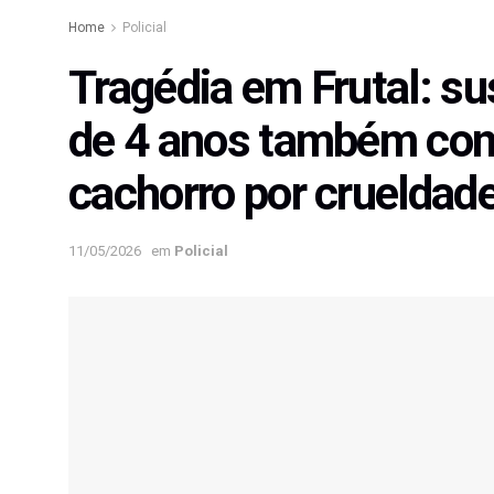
Home
Policial
Tragédia em Frutal: s
de 4 anos também con
cachorro por crueldad
11/05/2026
em
Policial