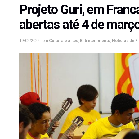
Projeto Guri, em Franc
abertas até 4 de març
19/02/2022
em
Cultura e artes
,
Entretenimento
,
Notícias de F