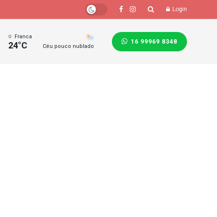
Login
Franca
16 99969 8348
24°C
Céu pouco nublado